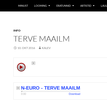
MINUST
LOOMING
ERATUNNID
ARTISTID
LAUL
INFO
TERVE MAAILM
10. OKT 2016
KALEV
N-EURO - TERVE MAAILM
0:00
Download