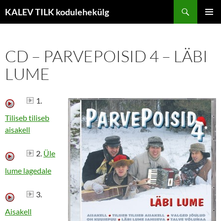
Liigu
Otsi
KALEV TILK kodulehekülg
sisu
PEAME
juurde
CD – PARVEPOISID 4 – LÄBI
LUME
1.
Tiliseb tiliseb
aisakell
2.
Üle
lume lagedale
3.
Aisakell