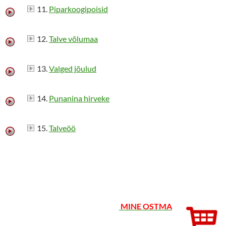
11.
Piparkoogipoisid
12.
Talve võlumaa
13.
Valged jõulud
14.
Punanina hirveke
15.
Talveöö
MINE OSTMA