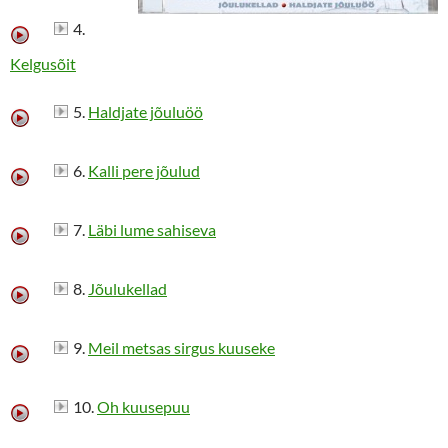
4.
Kelgusõit
5.
Haldjate jõuluöö
6.
Kalli pere jõulud
7.
Läbi lume sahiseva
8.
Jõulukellad
9.
Meil metsas sirgus kuuseke
10.
Oh kuusepuu