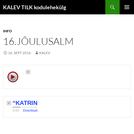
Liigu
Otsi
KALEV TILK kodulehekülg
sisu
PEAME
juurde
INFO
16.JÕULUSALM
16. SEPT 2016
KALEV
“KATRIN
0:00
Download