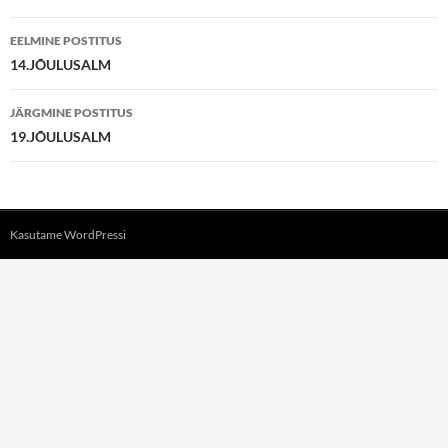
Postituste
EELMINE POSTITUS
töölaud
14.JÕULUSALM
JÄRGMINE POSTITUS
19.JÕULUSALM
Kasutame WordPressi