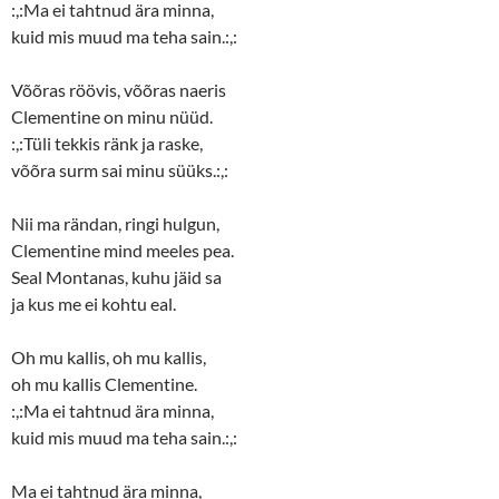
:,:Ma ei tahtnud ära minna,
kuid mis muud ma teha sain.:,:
Võõras röövis, võõras naeris
Clementine on minu nüüd.
:,:Tüli tekkis ränk ja raske,
võõra surm sai minu süüks.:,:
Nii ma rändan, ringi hulgun,
Clementine mind meeles pea.
Seal Montanas, kuhu jäid sa
ja kus me ei kohtu eal.
Oh mu kallis, oh mu kallis,
oh mu kallis Clementine.
:,:Ma ei tahtnud ära minna,
kuid mis muud ma teha sain.:,:
Ma ei tahtnud ära minna,