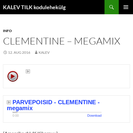
Liigu
Otsi
KALEV TILK kodulehekülg
sisu
PEAME
juurde
INFO
CLEMENTINE – MEGAMIX
12. AUG 2016
KALEV
PARVEPOISID - CLEMENTINE - 
megamix
0:00
Download