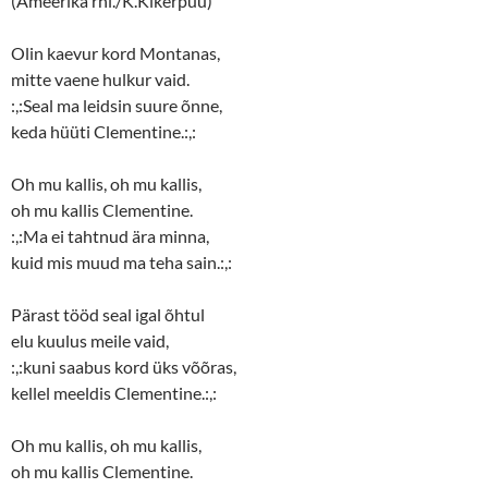
(Ameerika rhl./K.Kikerpuu)
Olin kaevur kord Montanas,
mitte vaene hulkur vaid.
:,:Seal ma leidsin suure õnne,
keda hüüti Clementine.:,:
Oh mu kallis, oh mu kallis,
oh mu kallis Clementine.
:,:Ma ei tahtnud ära minna,
kuid mis muud ma teha sain.:,:
Pärast tööd seal igal õhtul
elu kuulus meile vaid,
:,:kuni saabus kord üks võõras,
kellel meeldis Clementine.:,:
Oh mu kallis, oh mu kallis,
oh mu kallis Clementine.