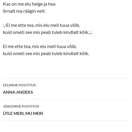
Kas on me elu helge ja hea
õrnalt ma räägin neil:
:,:Ei me ette tea, mis elu meil tuua võib,
kuid ometi see mis peab tuleb kindlalt kõik.:,:
Ei me ette tea, mis elu meil tuua võib,
kuid ometi see mis peab tuleb kindlalt kõik.
Postituste
EELMINE POSTITUS
töölaud
ANNA ANDEKS
JÄRGMINE POSTITUS
ÜTLE MERI, MU MERI