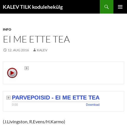
Liigu
Otsi
KALEV TILK kodulehekülg
sisu
PEAME
juurde
INFO
EI ME ETTE TEA
12. AUG 2016
KALEV
PARVEPOISID - EI ME ETTE TEA
0:00
Download
(J.Livingston, R.Evens/H.Karmo)