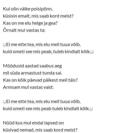
Kui olin väike poisipõnn,
küsisin emalt, mis saab kord meist?
Kas on me elu helge ja gea?
Õrnalt mul vastas ta:
:,:Ei me ette tea, mis elu meil tuua võib,
kuid ometi see mis peab, tuleb kindlalt kõik.:,:
Möödusid aastad saabus aeg
mil süda armastust tunda sai.
Kas on kõik päevad päikest meil täis?
Armsam mul vastas vaid:
:,:Ei me ette tea, mis elu meil tuua võib,
kuid ometi see mis peab tuleb kindlalt kõik.:,:
Nüüd kus mul endal lapsed on
küsivad nemad, mis saab kord meist?