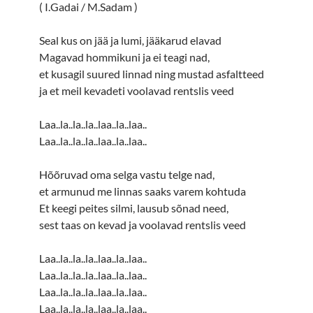
( I.Gadai / M.Sadam )
Seal kus on jää ja lumi, jääkarud elavad
Magavad hommikuni ja ei teagi nad,
et kusagil suured linnad ning mustad asfaltteed
ja et meil kevadeti voolavad rentslis veed
Laa..la..la..la..laa..la..laa..
Laa..la..la..la..laa..la..laa..
Hõõruvad oma selga vastu telge nad,
et armunud me linnas saaks varem kohtuda
Et keegi peites silmi, lausub sõnad need,
sest taas on kevad ja voolavad rentslis veed
Laa..la..la..la..laa..la..laa..
Laa..la..la..la..laa..la..laa..
Laa..la..la..la..laa..la..laa..
Laa..la..la..la..laa..la..laa..