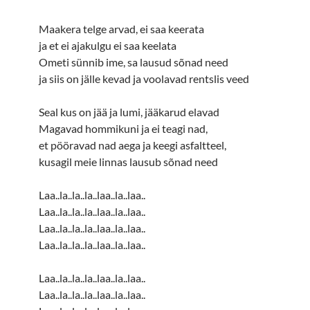
Maakera telge arvad, ei saa keerata
ja et ei ajakulgu ei saa keelata
Ometi sünnib ime, sa lausud sõnad need
ja siis on jälle kevad ja voolavad rentslis veed
Seal kus on jää ja lumi, jääkarud elavad
Magavad hommikuni ja ei teagi nad,
et pööravad nad aega ja keegi asfaltteel,
kusagil meie linnas lausub sõnad need
Laa..la..la..la..laa..la..laa..
Laa..la..la..la..laa..la..laa..
Laa..la..la..la..laa..la..laa..
Laa..la..la..la..laa..la..laa..
Laa..la..la..la..laa..la..laa..
Laa..la..la..la..laa..la..laa..