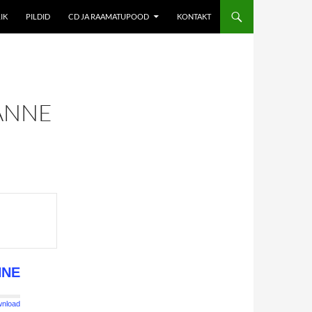
IK
PILDID
CD JA RAAMATUPOOD
KONTAKT
ANNE
NNE
nload