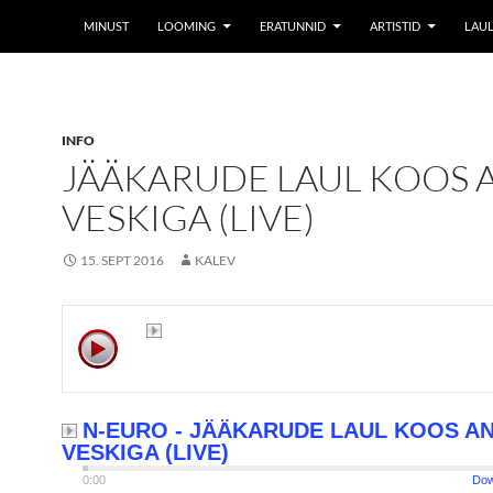
MINUST
LOOMING
ERATUNNID
ARTISTID
LAUL
INFO
JÄÄKARUDE LAUL KOOS 
VESKIGA (LIVE)
15. SEPT 2016
KALEV
N-EURO - JÄÄKARUDE LAUL KOOS A
VESKIGA (LIVE)
0:00
Dow