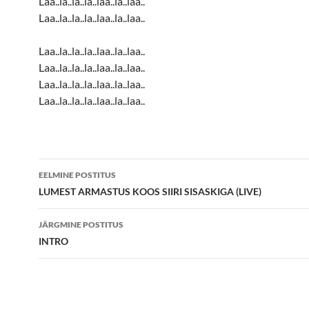
Laa..la..la..la..laa..la..laa..
Laa..la..la..la..laa..la..laa..
Laa..la..la..la..laa..la..laa..
Laa..la..la..la..laa..la..laa..
Laa..la..la..la..laa..la..laa..
Laa..la..la..la..laa..la..laa..
Postituste
EELMINE POSTITUS
töölaud
LUMEST ARMASTUS KOOS SIIRI SISASKIGA (LIVE)
JÄRGMINE POSTITUS
INTRO