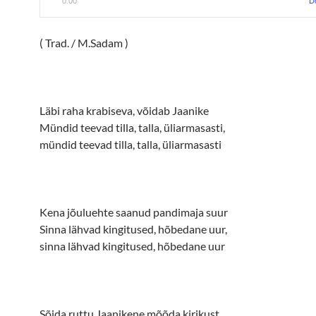
0:00
D
( Trad. / M.Sadam )
Läbi raha krabiseva, võidab Jaanike
Mündid teevad tilla, talla, üliarmasasti,
mündid teevad tilla, talla, üliarmasasti
Kena jõuluehte saanud pandimaja suur
Sinna lähvad kingitused, hõbedane uur,
sinna lähvad kingitused, hõbedane uur
Sõida ruttu Jaanikene mõõda kirikust