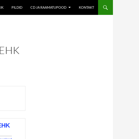
IK
PILDID
CD JA RAAMATUPOOD
KONTAKT
 EHK
HK 