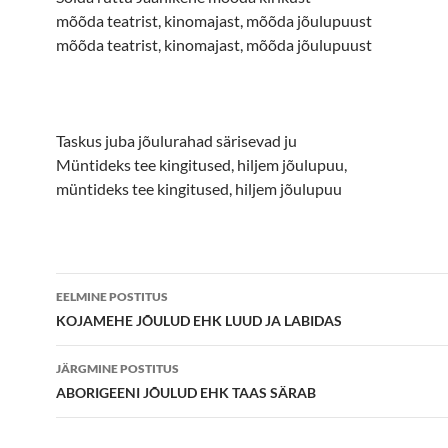
mõõda teatrist, kinomajast, mõõda jõulupuust
mõõda teatrist, kinomajast, mõõda jõulupuust
Taskus juba jõulurahad särisevad ju
Müntideks tee kingitused, hiljem jõulupuu,
müntideks tee kingitused, hiljem jõulupuu
Postituste
EELMINE POSTITUS
töölaud
KOJAMEHE JÕULUD EHK LUUD JA LABIDAS
JÄRGMINE POSTITUS
ABORIGEENI JÕULUD EHK TAAS SÄRAB