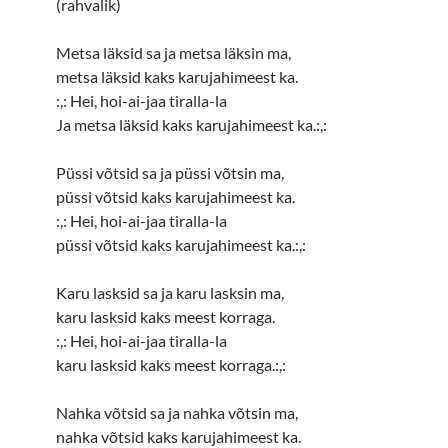
(rahvalik)
Metsa läksid sa ja metsa läksin ma,
metsa läksid kaks karujahimeest ka.
:,: Hei, hoi-ai-jaa tiralla-la
Ja metsa läksid kaks karujahimeest ka.:,:
Püssi võtsid sa ja püssi võtsin ma,
püssi võtsid kaks karujahimeest ka.
:,: Hei, hoi-ai-jaa tiralla-la
püssi võtsid kaks karujahimeest ka.:,:
Karu lasksid sa ja karu lasksin ma,
karu lasksid kaks meest korraga.
:,: Hei, hoi-ai-jaa tiralla-la
karu lasksid kaks meest korraga.:,:
Nahka võtsid sa ja nahka võtsin ma,
nahka võtsid kaks karujahimeest ka.