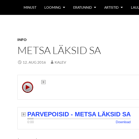
MINUST
LOOMING
ERATUNNID
ARTISTID
LAUL
INFO
METSA LÄKSID SA
12. AUG 2016
KALEV
PARVEPOISID - METSA LÄKSID SA
0:00
Download