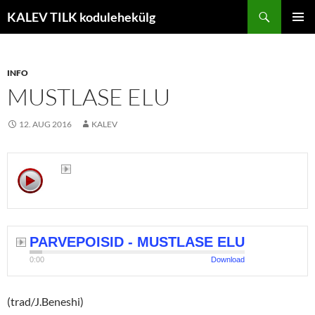
Liigu
Otsi
KALEV TILK kodulehekülg
sisu
PEAME
juurde
INFO
MUSTLASE ELU
12. AUG 2016
KALEV
PARVEPOISID - MUSTLASE ELU
0:00
Download
(trad/J.Beneshi)