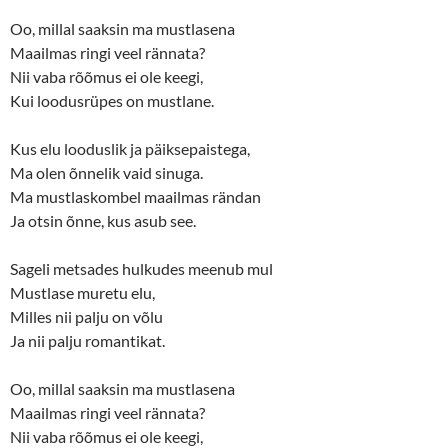
Oo, millal saaksin ma mustlasena
Maailmas ringi veel rännata?
Nii vaba rõõmus ei ole keegi,
Kui loodusrüpes on mustlane.
Kus elu looduslik ja päiksepaistega,
Ma olen õnnelik vaid sinuga.
Ma mustlaskombel maailmas rändan
Ja otsin õnne, kus asub see.
Sageli metsades hulkudes meenub mul
Mustlase muretu elu,
Milles nii palju on võlu
Ja nii palju romantikat.
Oo, millal saaksin ma mustlasena
Maailmas ringi veel rännata?
Nii vaba rõõmus ei ole keegi,