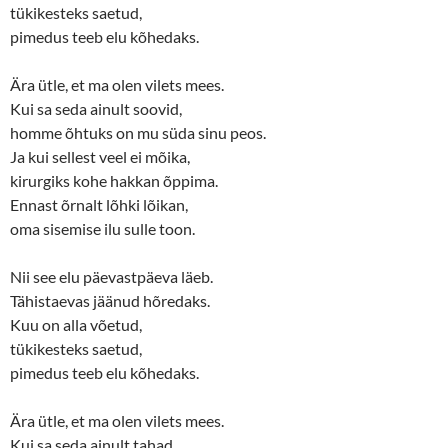
tükikesteks saetud,
pimedus teeb elu kõhedaks.
Ära ütle, et ma olen vilets mees.
Kui sa seda ainult soovid,
homme õhtuks on mu süda sinu peos.
Ja kui sellest veel ei mõika,
kirurgiks kohe hakkan õppima.
Ennast õrnalt lõhki lõikan,
oma sisemise ilu sulle toon.
Nii see elu päevastpäeva läeb.
Tähistaevas jäänud hõredaks.
Kuu on alla võetud,
tükikesteks saetud,
pimedus teeb elu kõhedaks.
Ära ütle, et ma olen vilets mees.
Kui sa seda ainult tahad,