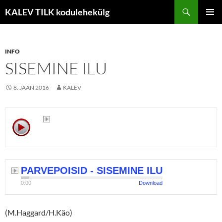
Liigu
Otsi
KALEV TILK kodulehekülg
sisu
PEAME
juurde
INFO
SISEMINE ILU
8. JAAN 2016
KALEV
PARVEPOISID - SISEMINE ILU
0:00
Download
(M.Haggard/H.Käo)