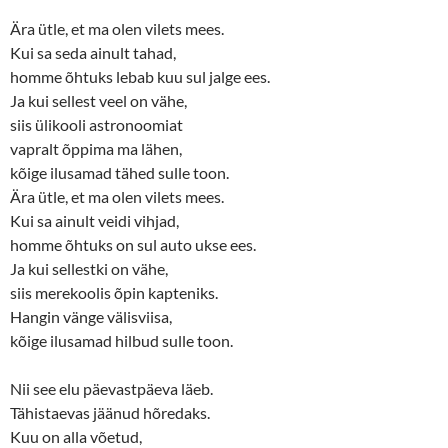
Ära ütle, et ma olen vilets mees.
Kui sa seda ainult tahad,
homme õhtuks lebab kuu sul jalge ees.
Ja kui sellest veel on vähe,
siis ülikooli astronoomiat
vapralt õppima ma lähen,
kõige ilusamad tähed sulle toon.
Ära ütle, et ma olen vilets mees.
Kui sa ainult veidi vihjad,
homme õhtuks on sul auto ukse ees.
Ja kui sellestki on vähe,
siis merekoolis õpin kapteniks.
Hangin vänge välisviisa,
kõige ilusamad hilbud sulle toon.
Nii see elu päevastpäeva läeb.
Tähistaevas jäänud hõredaks.
Kuu on alla võetud,