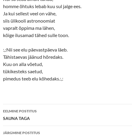
homme õhtuks lebab kuu sul jalge ees.
Ja kui sellest veel on vähe,
siis ülikooli astronoomiat
vapralt õppima ma lähen,
kõige ilusamad tähed sulle toon.
:,:Nii see elu päevastpäeva läeb.
Tähistaevas jäänud hõredaks.
Kuu on alla võetud,
tükikesteks saetud,
pimedus teeb elu kõhedaks.:,:
Postituste
EELMINE POSTITUS
töölaud
SAUNA TAGA
JÄRGMINE POSTITUS