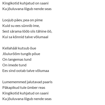
Kingikotid kuhjatud on saani
Ka jõuluvana liigub nende seas
Loojub päev, pea on pime
Kuid su ees sünnib ime,
Sest särama lööb siis tähine öö,
Kui sa kõnnid talve võlumaal
Kellahääl kutsub õue
Jõulurõõm tungib põue
On langemas lund
On imede tund
Ees sind ootab talve võlumaa
Lumememmed jalutavad paaris
Päkapikud tule ümber reas
Kingikotid kuhjatud on saani
Ka jõuluvana liigub nende seas