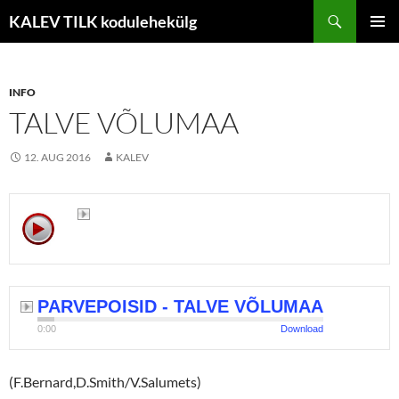
Liigu
Otsi
KALEV TILK kodulehekülg
sisu
PEAME
juurde
INFO
TALVE VÕLUMAA
12. AUG 2016
KALEV
PARVEPOISID - TALVE VÕLUMAA
0:00
Download
(F.Bernard,D.Smith/V.Salumets)