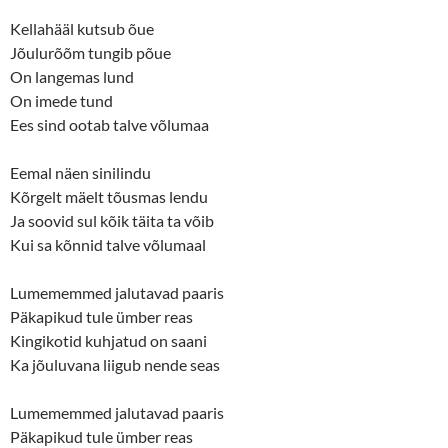
Kellahääl kutsub õue
Jõulurõõm tungib põue
On langemas lund
On imede tund
Ees sind ootab talve võlumaa
Eemal näen sinilindu
Kõrgelt mäelt tõusmas lendu
Ja soovid sul kõik täita ta võib
Kui sa kõnnid talve võlumaal
Lumememmed jalutavad paaris
Päkapikud tule ümber reas
Kingikotid kuhjatud on saani
Ka jõuluvana liigub nende seas
Lumememmed jalutavad paaris
Päkapikud tule ümber reas