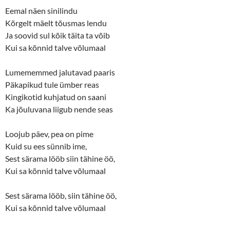
Eemal näen sinilindu
Kõrgelt mäelt tõusmas lendu
Ja soovid sul kõik täita ta võib
Kui sa kõnnid talve võlumaal
Lumememmed jalutavad paaris
Päkapikud tule ümber reas
Kingikotid kuhjatud on saani
Ka jõuluvana liigub nende seas
Loojub päev, pea on pime
Kuid su ees sünnib ime,
Sest särama lööb siin tähine öö,
Kui sa kõnnid talve võlumaal
Sest särama lööb, siin tähine öö,
Kui sa kõnnid talve võlumaal